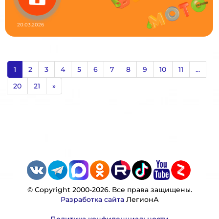
20.03.2026
1
2
3
4
5
6
7
8
9
10
11
...
20
21
»
© Copyright 2000-2026. Все права защищены.
Разработка сайта
ЛегионА