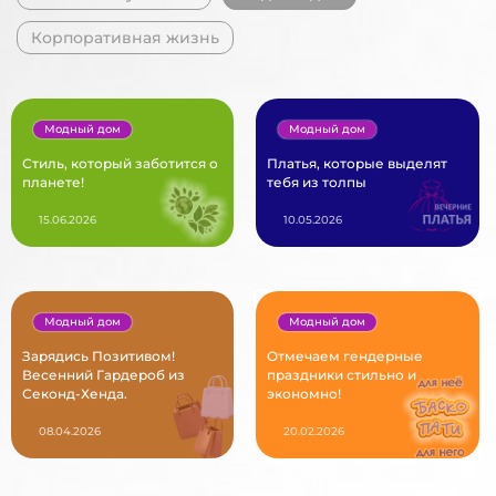
Корпоративная жизнь
Модный дом
Модный дом
Стиль, который заботится о
Платья, которые выделят
планете!
тебя из толпы
15.06.2026
10.05.2026
Модный дом
Модный дом
Зарядись Позитивом!
Отмечаем гендерные
Весенний Гардероб из
праздники стильно и
Секонд-Хенда.
экономно!
08.04.2026
20.02.2026