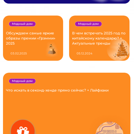
Модный дом
Модный дом
Обсуждаем самые яркие
В чем встречать 2025 год по
образы премии «Грэмми»
китайскому календарю? +
2025
Актуальные тренды
03.02.2025
05.12.2024
Модный дом
Что искать в секонд-хенде прямо сейчас? + Лайфхаки