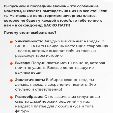
Выпускной и последний звонок – это особенные
моменты, и хочется выглядеть на них на все сто! Если
ты мечтаешь о неповторимом вечернем платье,
которое не будет у каждой второй, то тебе точно к
нам – в секонд-хенд БАСКО ПАТИ!
Почему стоит выбрать нас?
Уникальность:
Забудь о шаблонных нарядах! В
БАСКО ПАТИ ты найдешь настоящие сокровища
– платья, которые выделят тебя из толпы и
расскажут твою историю.
Выгода:
Получи платье мечты по цене, которая
приятно удивит. Больше денег на другие
важные вещи!
Экологичность:
Выбирая секонд-хенд, ты
делаешь вклад в сохранение планеты. Это
стильно и ответственно!
Разнообразие:
От классических силуэтов до
смелых дизайнерских решений – у нас
найдется платье для любого вкуса и типа
фигуры.