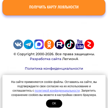
ПОЛУЧИТЬ КАРТУ ЛОЯЛЬНОСТИ
© Copyright 2000-2026. Все права защищены.
Разработка сайта
ЛегионА
Политика конфиденциальности
На сайте применяются cookie-файлы. Оставаясь на сайте, вы
Наша миссия:
подтверждаете свое согласие на их использование и
соглашаетесь с
политикой конфиденциальности
. Запретить
Мы — честно, много, давно продаем вещи,
сохранение cookies вы можете в настройках своего браузера.
которые Вы ищете. Для нас главная ценность —
OK
результат для нашего клиента!