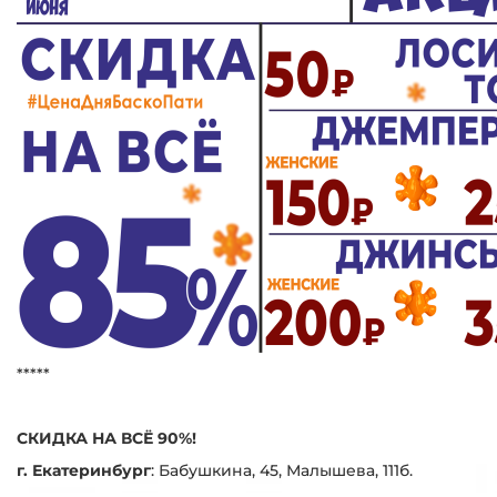
*****
СКИДКА НА ВСЁ 90%!
г. Екатеринбург
:
Бабушкина, 45, Малышева, 111б.