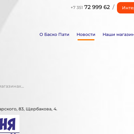
72 999 62
/
+7 351
Инте
О Баско Пати
Новости
Наши магази
газинах...
арского, 83, Щербакова, 4.