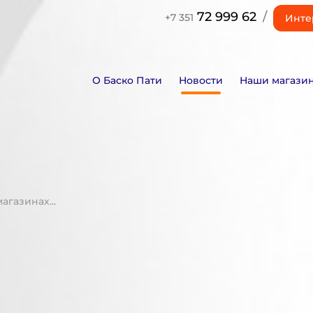
72 999 62
/
+7 351
Инте
О Баско Пати
Новости
Наши магази
газинах...