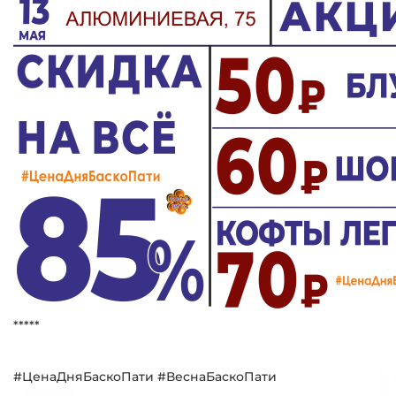
*****
#ЦенаДняБаскоПати #ВеснаБаскоПати