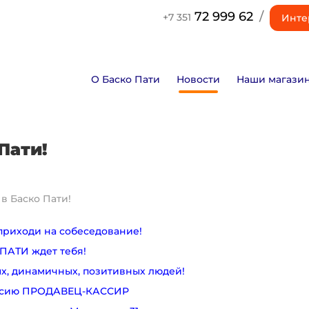
72 999 62
/
+7 351
Инте
О Баско Пати
Новости
Наши магази
Пати!
в Баско Пати!
 приходи на собеседование!
ПАТИ ждет тебя!
х, динамичных, позитивных людей!
ансию ПРОДАВЕЦ-КАССИР