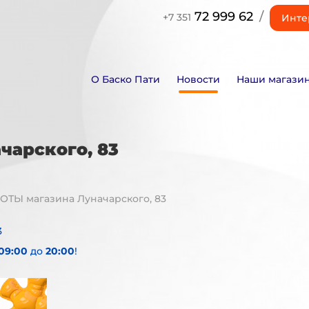
72 999 62
/
+7 351
Инте
О Баско Пати
Новости
Наши магази
арского, 83
ТЫ магазина Луначарского, 83
3
09:00
до
20:00
!