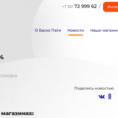
72 999 62
/
+7 351
Инте
О Баско Пати
Новости
Наши магази
%
Т СКИДКА
Поделись новостью
магазинах: