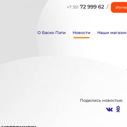
72 999 62
/
+7 351
Инте
О Баско Пати
Новости
Наши магази
Поделись новостью