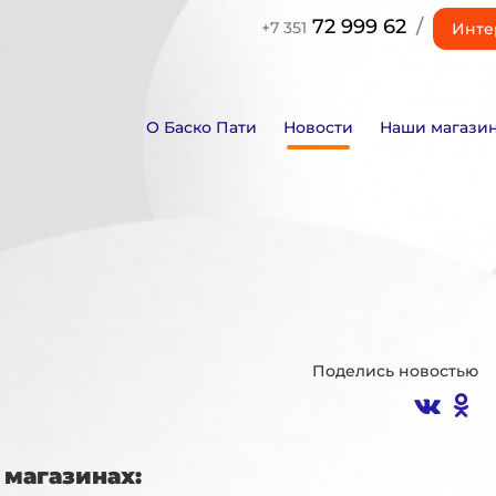
72 999 62
/
+7 351
Инте
О Баско Пати
Новости
Наши магази
Поделись новостью
магазинах: