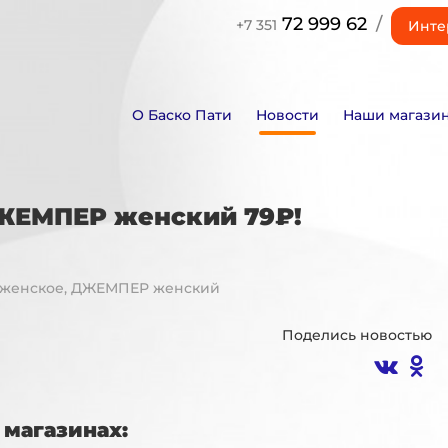
72 999 62
/
+7 351
Инте
О Баско Пати
Новости
Наши магази
ДЖЕМПЕР женский 79₽!
Е женское, ДЖЕМПЕР женский
Поделись новостью
магазинах: