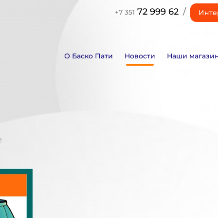
72 999 62
/
+7 351
Инте
О Баско Пати
Новости
Наши магази
!