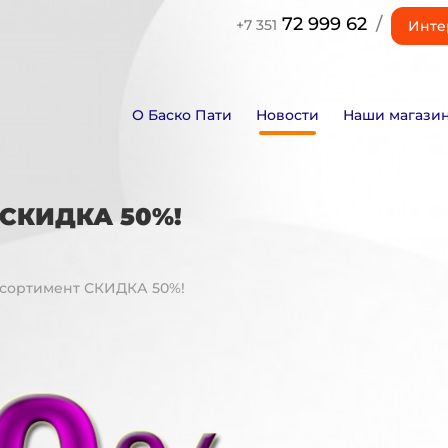
72 999 62
/
+7 351
Инте
О Баско Пати
Новости
Наши магази
т СКИДКА 50%!
ассортимент СКИДКА 50%!