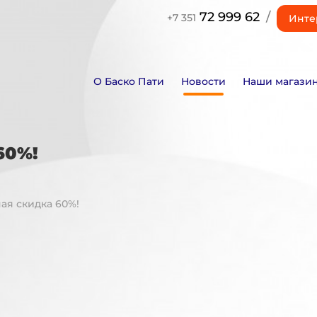
72 999 62
/
+7 351
Инте
О Баско Пати
Новости
Наши магази
60%!
ая скидка 60%!