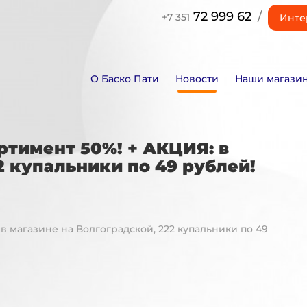
72 999 62
/
+7 351
Инте
О Баско Пати
Новости
Наши магази
ортимент 50%! + АКЦИЯ: в
2 купальники по 49 рублей!
 в магазине на Волгоградской, 222 купальники по 49