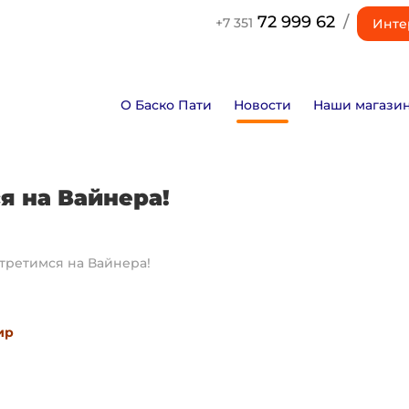
72 999 62
/
+7 351
Инте
О Баско Пати
Новости
Наши магази
я на Вайнера!
третимся на Вайнера!
сир