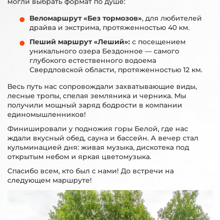
могли выбрать формат по душе:
Веломаршрут
«Без тормозов»
, для любителей
драйва и экстрима, протяженностью 40 км.
Пеший маршрут «Леший»:
с посещением
уникального озера Бездонное — самого
глубокого естественного водоема
Свердловской области, протяженностью 12 км.
Весь путь нас сопровождали захватывающие виды,
лесные тропы, спелая земляника и черника. Мы
получили мощный заряд бодрости в компании
единомышленников!
Финишировали у подножия горы Белой, где нас
ждали вкусный обед, сауна и бассейн. А вечер стал
кульминацией дня: живая музыка, дискотека под
открытым небом и яркая цветомузыка.
Спасибо всем, кто был с нами! До встречи на
следующем маршруте!