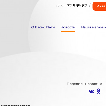
72 999 62
/
+7 351
Инте
О Баско Пати
Новости
Наши магази
Поделись новостью